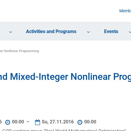
Membe
Activities and Programs
Events
ger Nonlinear Programming
nd Mixed-Integer Nonlinear Pr
16
00:00 –
Su, 27.11.2016
00:00