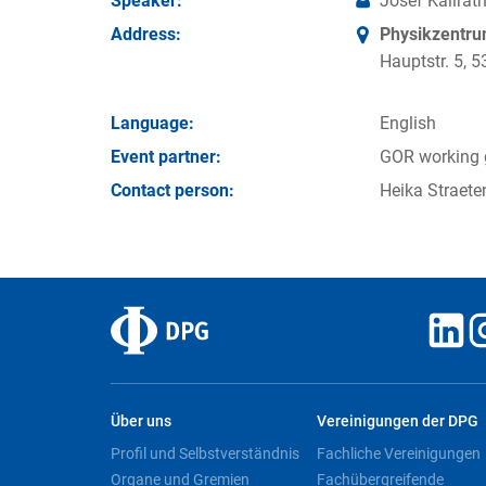
Speaker:
Josef Kallrat
Address:
Physikzentr
Hauptstr. 5,
Language:
English
Event partner:
GOR working 
Contact person:
Heika Straete
Über uns
Vereinigungen der DPG
Profil und Selbstverständnis
Fachliche Vereinigungen
Organe und Gremien
Fachübergreifende