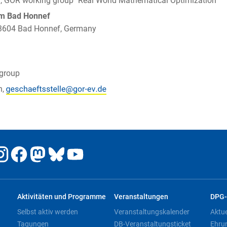
h, GOR working group "Real World Mathematical Optimization"
um Bad Honnef
 53604 Bad Honnef, Germany
group
n,
Aktivitäten und Programme
Veranstaltungen
DPG-
Selbst aktiv werden
Veranstaltungskalender
Aktu
Tagungen
DB-Veranstaltungsticket
Ehru