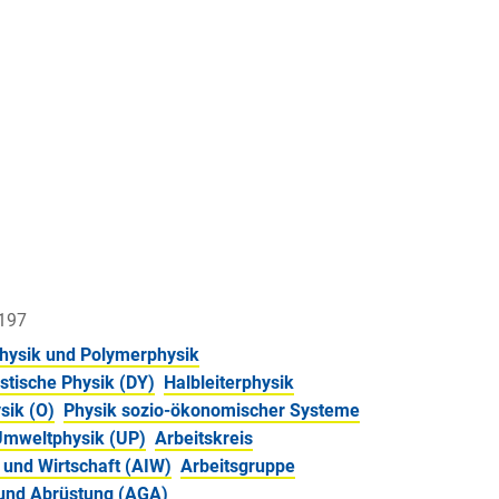
3197
hysik und Polymerphysik
stische Physik (DY)
Halbleiterphysik
sik (O)
Physik sozio-ökonomischer Systeme
Umweltphysik (UP)
Arbeitskreis
e und Wirtschaft (AIW)
Arbeitsgruppe
 und Abrüstung (AGA)