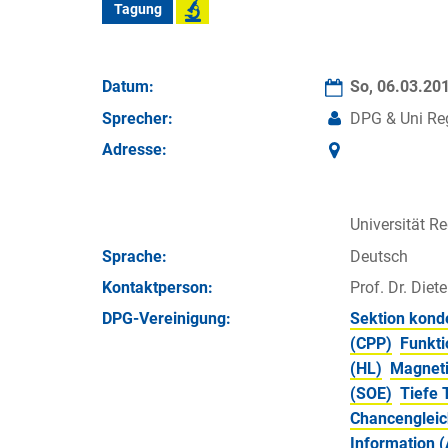
Tagung
Datum:
So, 06.03.20
Sprecher:
DPG & Uni Re
Adresse:
Universität R
Sprache:
Deutsch
Kontakt­person:
Prof. Dr. Diet
DPG-Vereinigung:
Sektion kond
(CPP)
Funkti
(HL)
Magnet
(SOE)
Tiefe 
Chancengleic
Information (