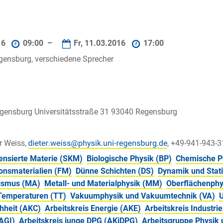
16
09:00 –
Fr, 11.03.2016
17:00
gensburg, verschiedene Sprecher
egensburg Universitätsstraße 31 93040 Regensburg
er Weiss,
, +49-941-943-
ensierte Materie (SKM)
Biologische Physik (BP)
Chemische P
onsmaterialien (FM)
Dünne Schichten (DS)
Dynamik und Stati
ismus (MA)
Metall- und Materialphysik (MM)
Oberflächenphy
Temperaturen (TT)
Vakuumphysik und Vakuumtechnik (VA)
hheit (AKC)
Arbeitskreis Energie (AKE)
Arbeitskreis Industri
AGI)
Arbeitskreis junge DPG (AKjDPG)
Arbeitsgruppe Physik