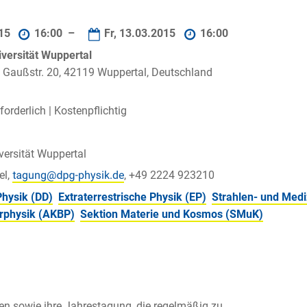
015
16:00 –
Fr, 13.03.2015
16:00
versität Wuppertal
, Gaußstr. 20, 42119 Wuppertal, Deutschland
orderlich |
Kostenpflichtig
versität Wuppertal
el,
, +49 2224 923210
Physik (DD)
Extraterrestrische Physik (EP)
Strahlen- und Medi
rphysik (AKBP)
Sektion Materie und Kosmos (SMuK)
en sowie ihre Jahrestagung, die regelmäßig zu