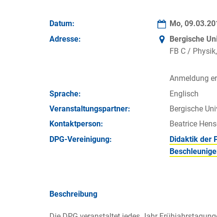
Datum:
Mo, 09.03.2
Adresse:
Bergische Uni
FB C / Physik
Anmeldung erf
Sprache:
Englisch
Veran­staltungs­partner:
Bergische Uni
Kontakt­person:
Beatrice Hens
DPG-Vereinigung:
Didaktik der 
Beschleunige
Beschreibung
Die DPG veranstaltet jedes Jahr Frühjahrstagung