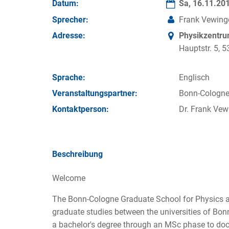
Datum:
Sa, 16.11.20
Sprecher:
Frank Vewinge
Adresse:
Physikzentr
Hauptstr. 5,
Sprache:
Englisch
Veran­staltungs­partner:
Bonn-Cologne
Kontakt­person:
Dr. Frank Vew
Beschreibung
Welcome
The Bonn-Cologne Graduate School for Physics a
graduate studies between the universities of Bo
a bachelor's degree through an MSc phase to doc