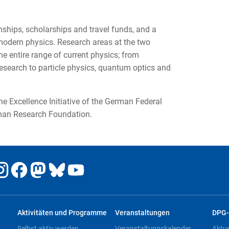
ships, scholarships and travel funds, and a
 modern physics. Research areas at the two
 entire range of current physics; from
esearch to particle physics, quantum optics and
 Excellence Initiative of the German Federal
man Research Foundation.
Aktivitäten und Programme
Veranstaltungen
DPG-
Selbst aktiv werden
Veranstaltungskalender
Aktu