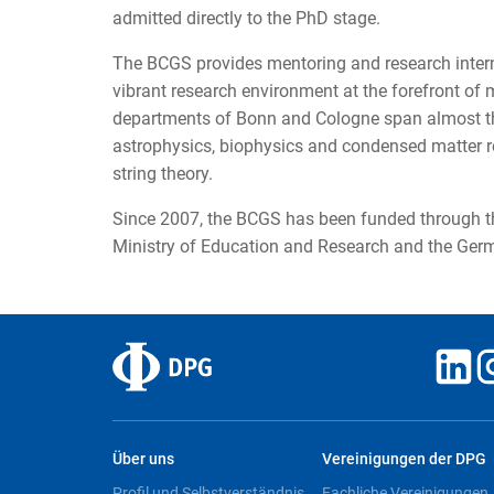
admitted directly to the PhD stage.
The BCGS provides mentoring and research intern
vibrant research environment at the forefront of
departments of Bonn and Cologne span almost the
astrophysics, biophysics and condensed matter r
string theory.
Since 2007, the BCGS has been funded through the
Ministry of Education and Research and the Ger
Über uns
Vereinigungen der DPG
Profil und Selbstverständnis
Fachliche Vereinigungen