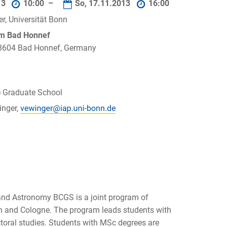
13
10:00 –
So, 17.11.2013
16:00
r, Universität Bonn
um Bad Honnef
 53604 Bad Honnef, Germany
 Graduate School
inger,
nd Astronomy BCGS is a joint program of
nn and Cologne. The program leads students with
toral studies. Students with MSc degrees are