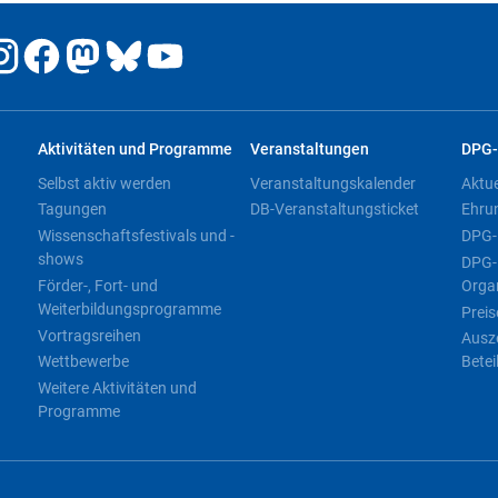
Aktivitäten und Programme
Veranstaltungen
DPG-
Selbst aktiv werden
Veranstaltungskalender
Aktu
Tagungen
DB-Veranstaltungsticket
Ehru
Wissenschaftsfestivals und -
DPG-
shows
DPG-
Förder-, Fort- und
Orga
Weiterbildungsprogramme
Preis
Vortragsreihen
Ausz
Wettbewerbe
Betei
Weitere Aktivitäten und
Programme