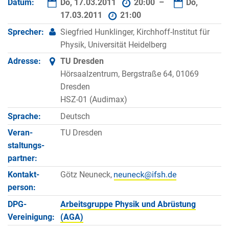
Datum:
Do, 17.03.2011
20:00 –
Do,
17.03.2011
21:00
Sprecher:
Siegfried Hunklinger, Kirchhoff-Institut für
Physik, Universität Heidelberg
Adresse:
TU Dresden
Hörsaalzentrum, Bergstraße 64, 01069
Dresden
HSZ-01 (Audimax)
Sprache:
Deutsch
Veran­
TU Dresden
staltungs­
partner:
Kontakt­
Götz Neuneck,
person:
DPG-
Arbeitsgruppe Physik und Abrüstung
Vereinigung:
(AGA)