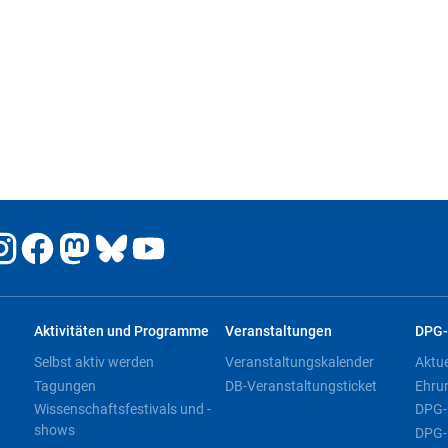
Aktivitäten und Programme
Veranstaltungen
DPG-
Selbst aktiv werden
Veranstaltungskalender
Aktu
Tagungen
DB-Veranstaltungsticket
Ehru
Wissenschaftsfestivals und -
DPG-
shows
DPG-