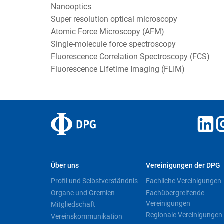
Nanooptics
Super resolution optical microscopy
Atomic Force Microscopy (AFM)
Single-molecule force spectroscopy
Fluorescence Correlation Spectroscopy (FCS)
Fluorescence Lifetime Imaging (FLIM)
Über uns
Vereinigungen der DPG
Profil und Selbstverständnis
Fachliche Vereinigungen
Organe und Gremien
Fachübergreifende
Vereinigungen
Mitgliedschaft
Regionale Vereinigungen
Vereinskommunikation