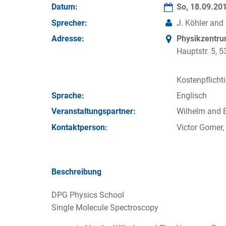
Datum:
So, 18.09.20
Sprecher:
J. Köhler and
Adresse:
Physikzentr
Hauptstr. 5,
Kostenpflicht
Sprache:
Englisch
Veran­staltungs­partner:
Wilhelm and 
Kontakt­person:
Victor Gomer,
Beschreibung
DPG Physics School
Single Molecule Spectroscopy