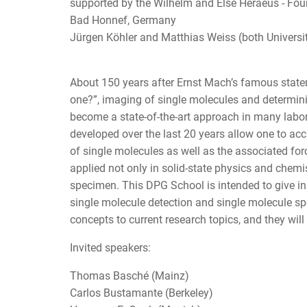
supported by the Wilhelm and Else Heraeus - Fou
Bad Honnef, Germany
Jürgen Köhler and Matthias Weiss (both Universi
About 150 years after Ernst Mach’s famous stat
one?”, imaging of single molecules and determini
become a state-of-the-art approach in many labor
developed over the last 20 years allow one to a
of single molecules as well as the associated f
applied not only in solid-state physics and chemist
specimen. This DPG School is intended to give ins
single molecule detection and single molecule sp
concepts to current research topics, and they will
Invited speakers:
Thomas Basché (Mainz)
Carlos Bustamante (Berkeley)