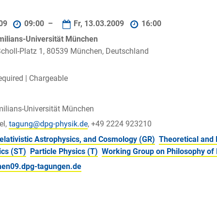
009
09:00 –
Fr, 13.03.2009
16:00
ilians-Universität München
choll-Platz 1, 80539 München, Deutschland
equired |
Chargeable
ilians-Universität München
el,
, +49 2224 923210
Relativistic Astrophysics, and Cosmology (GR)
Theoretical and
ics (ST)
Particle Physics (T)
Working Group on Philosophy of 
hen09.dpg-tagungen.de