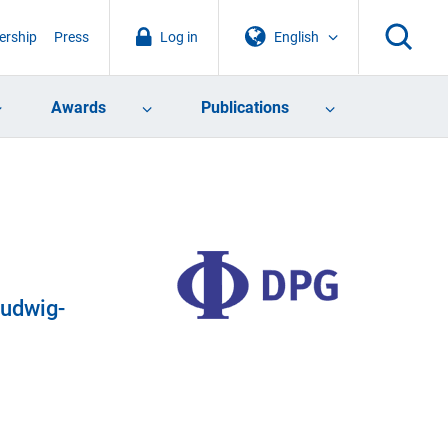
rship
Press
Log in
English
Awards
Publications
Ludwig-