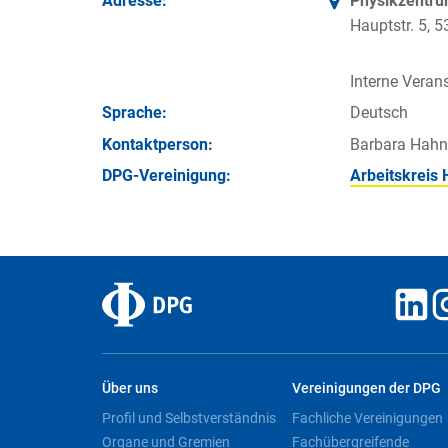
Adresse:
Physikzentr
Hauptstr. 5,
Interne Verans
Sprache:
Deutsch
Kontakt­person:
Barbara Hahn
DPG-Vereinigung:
Arbeitskreis
Über uns
Vereinigungen der DPG
Profil und Selbstverständnis
Fachliche Vereinigungen
Organe und Gremien
Fachübergreifende