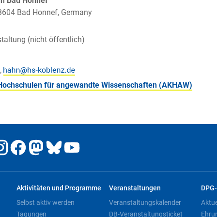
um Bad Honnef
 53604 Bad Honnef, Germany
taltung (nicht öffentlich)
,
 Hochschulen für angewandte Wissenschaften (AKHAW)
Aktivitäten und Programme
Veranstaltungen
DPG-
Selbst aktiv werden
Veranstaltungskalender
Aktu
Tagungen
DB-Veranstaltungsticket
Ehru