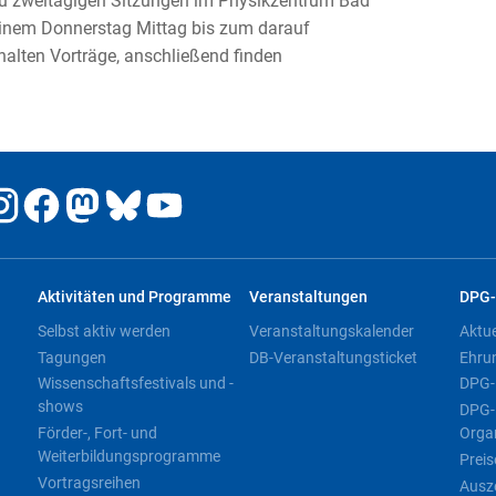
r zu zweitägigen Sitzungen im Physikzentrum Bad
 einem Donnerstag Mittag bis zum darauf
halten Vorträge, anschließend finden
Aktivitäten und Programme
Veranstaltungen
DPG-
Selbst aktiv werden
Veranstaltungskalender
Aktu
Tagungen
DB-Veranstaltungsticket
Ehru
Wissenschaftsfestivals und -
DPG-
shows
DPG-
Förder-, Fort- und
Orga
Weiterbildungsprogramme
Preis
Vortragsreihen
Ausz