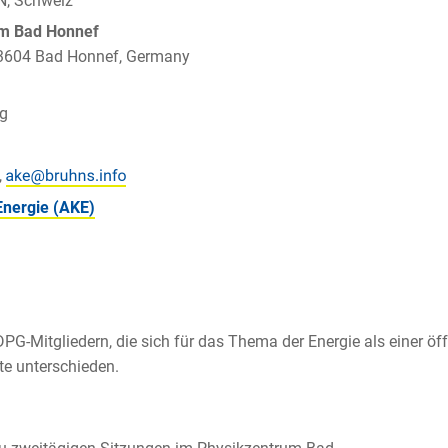
N, Schweiz
um Bad Honnef
 53604 Bad Honnef, Germany
ig
,
Energie (AKE)
n DPG-Mitgliedern, die sich für das Thema der Energie als einer ö
te unterschieden.