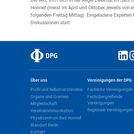
Der AKE trifft sich in der Regel zweimal im Jah
Honnef (meist im April und Oktober, jeweils von
folgenden Freitag Mittag). Eingeladene Experten 
Diskussionen statt.
Über uns
Vereinigungen der DPG
Profil und Selbstverständnis
Fachliche Vereinigungen
Organe und Gremien
Fachübergreifende
Vereinigungen
Mitgliedschaft
Regionale Vereinigungen
Vereinskommunikation
Physikzentrum Bad Honnef
Standort Berlin
Kontakt