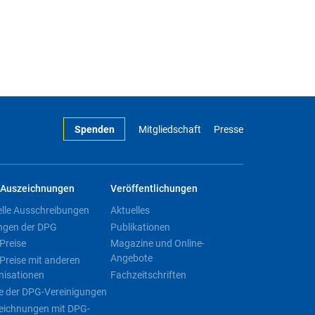
Spenden
Mitgliedschaft
Presse
Auszeichnungen
Veröffentlichungen
elle Ausschreibungen
Aktuelles
ngen der DPG
Publikationen
Preise
Magazine und Online-
Angebote
Preise mit anderen
nisationen
Fachzeitschriften
e der DPG-Vereinigungen
eichnungen mit DPG-