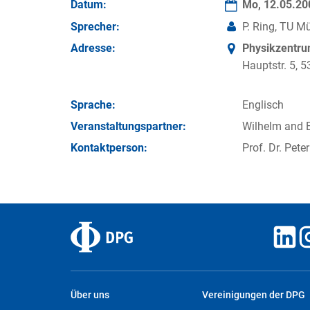
Datum:
Mo, 12.05.2
Sprecher:
P. Ring, TU Mü
Adresse:
Physikzentr
Hauptstr. 5,
Sprache:
Englisch
Veran­staltungs­partner:
Wilhelm and 
Kontakt­person:
Prof. Dr. Pete
Über uns
Vereinigungen der DPG