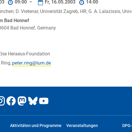
003
09:00 –
Fr, 16.05.2003
14:00
nchen; D. Vretenar, Universität Zagreb, HR; G. A. Lalazissis, Uni
um Bad Honnef
 53604 Bad Honnef, Germany
Else Heraeus-Foundation
r Ring,
Aktivitäten und Programme
Veranstaltungen
DPG-