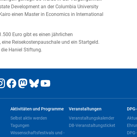
 Estate Development an der Columbia University
n Kairo einen Master in Economics in International
500 Euro gibt es einen jährlichen
eine Reisekostenpauschale und ein Startgeld.
die Haniel Stiftung.
Aktivitäten und Programme
Veranstaltungen
DPG-
Selbst aktiv werden
Veranstaltungskalender
Aktu
Tagungen
DB-Veranstaltungsticket
Ehru
Wissenschaftsfestivals und -
DPG-