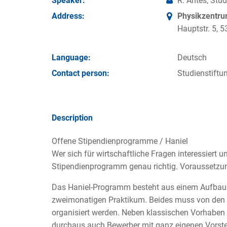
Speaker:
R. Antes, Stu
Address:
Physikzentr
Hauptstr. 5,
Language:
Deutsch
Contact person:
Studienstiftu
Description
Offene Stipendienprogramme / Haniel
Wer sich für wirtschaftliche Fragen interessiert u
Stipendienprogramm genau richtig. Voraussetzung
Das Haniel-Programm besteht aus einem Aufbau
zweimonatigen Praktikum. Beides muss von den 
organisiert werden. Neben klassischen Vorhaben
durchaus auch Bewerber mit ganz eigenen Vorste