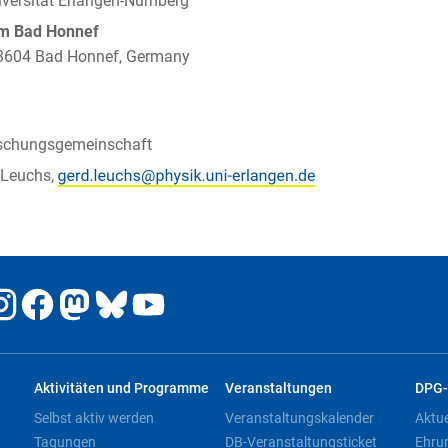
iversität Erlangen-Nürnberg
um Bad Honnef
 53604 Bad Honnef, Germany
schungsgemeinschaft
d Leuchs,
Aktivitäten und Programme
Veranstaltungen
DPG-
Selbst aktiv werden
Veranstaltungskalender
Aktu
Tagungen
DB-Veranstaltungsticket
Ehru