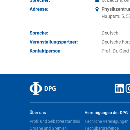
Sprecher:
G. Leuchs, Un
Adresse:
Physikzentr
Hauptstr. 5,
Sprache:
Deutsch
Veran­staltungs­partner:
Deutsche For
Kontakt­person:
Prof. Dr. Ger
Über uns
Vereinigungen der DPG
Profil und Selbstverständnis
Fachliche Vereinigungen
Organe und Gremien
Fachübergreifende