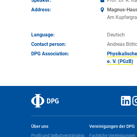
Speaker:
Prof. Dr. R. K
Address:
Magnus-Haus 
Am Kupfergra
Language:
Deutsch
Contact person:
Andreas Böttc
DPG Association:
Physikalische
e. V. (PGzB)
Über uns
Vereinigungen der DPG
Profil und Selbstverständnis
Fachliche Vereinigungen