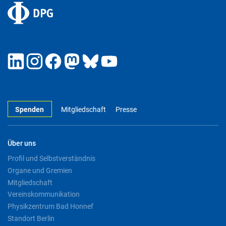
Spenden
Mitgliedschaft
Presse
Über uns
Profil und Selbstverständnis
Organe und Gremien
Mitgliedschaft
Vereinskommunikation
Physikzentrum Bad Honnef
Standort Berlin