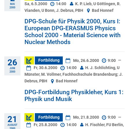
Sa, 6.5.2000
14:00
K. P. Lieb, U Göttingen, R.
MAI
2000
Vianden, U Bonn, J. Debrus, PBH
Bad Honnef
DPG-Schule für Physik 2000, Kurs I:
European DPG-ERASMUS Physics
School 2000 - Material Science with
Nuclear Methods
26
Fortbildung
Mo, 26.6.2000
9:00
—
Fr, 30.6.2000
14:00
H. J. Schlichting, U
JUNI
2000
Münster, M. Vollmer, Fachhochschule Brandenburg; J.
Debrus, PBH
Bad Honnef
DPG-Fortbildung Physikleher, Kurs 1:
Physik und Musik
21
Fortbildung
Mo, 21.8.2000
9:00
—
Fr, 25.8.2000
14:00
H. Fischler, FU Berlin,
AUGUST
2000