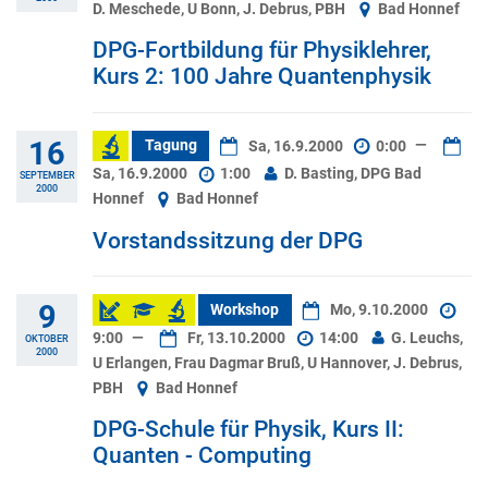
D. Meschede, U Bonn, J. Debrus, PBH
Bad Honnef
DPG-Fortbildung für Physiklehrer,
Kurs 2: 100 Jahre Quantenphysik
16
Tagung
Sa, 16.9.2000
0:00
—
Sa, 16.9.2000
1:00
D. Basting, DPG Bad
SEPTEMBER
2000
Honnef
Bad Honnef
Vorstandssitzung der DPG
9
Workshop
Mo, 9.10.2000
9:00
—
Fr, 13.10.2000
14:00
G. Leuchs,
OKTOBER
2000
U Erlangen, Frau Dagmar Bruß, U Hannover, J. Debrus,
PBH
Bad Honnef
DPG-Schule für Physik, Kurs II:
Quanten - Computing