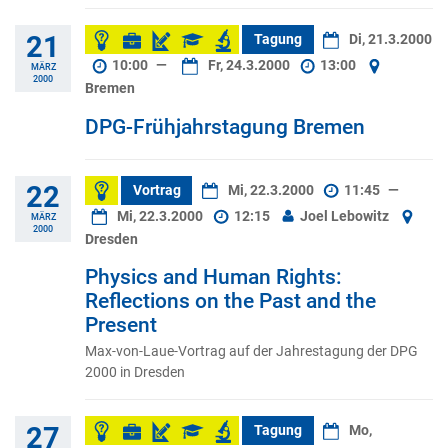
21
Tagung
Di, 21.3.2000
10:00
—
Fr, 24.3.2000
13:00
MÄRZ
2000
Bremen
DPG-Frühjahrstagung Bremen
22
Vortrag
Mi, 22.3.2000
11:45
—
Mi, 22.3.2000
12:15
Joel Lebowitz
MÄRZ
2000
Dresden
Physics and Human Rights:
Reflections on the Past and the
Present
Max-von-Laue-Vortrag auf der Jahrestagung der DPG
2000 in Dresden
27
Tagung
Mo,