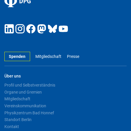
Spenden
Mitgliedschaft
Presse
Über uns
Profil und Selbstverständnis
Organe und Gremien
Mitgliedschaft
Vereinskommunikation
Physikzentrum Bad Honnef
Standort Berlin
Kontakt