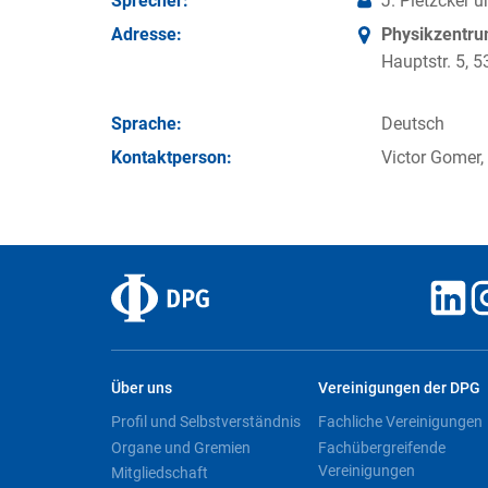
Sprecher:
J. Pietzcker u
Adresse:
Physikzentr
Hauptstr. 5,
Sprache:
Deutsch
Kontakt­person:
Victor Gomer,
Über uns
Vereinigungen der DPG
Profil und Selbstverständnis
Fachliche Vereinigungen
Organe und Gremien
Fachübergreifende
Vereinigungen
Mitgliedschaft