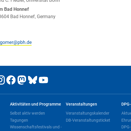
nd C. Fiedler, Universität Bonn
um Bad Honnef
 53604 Bad Honnef, Germany
Aktivitäten und Programme
Veranstaltungen
DPG-
Selbst aktiv werden
Veranstaltungskalender
Aktu
Tagungen
DB-Veranstaltungsticket
Ehru
Wissenschaftsfestivals und -
DPG-