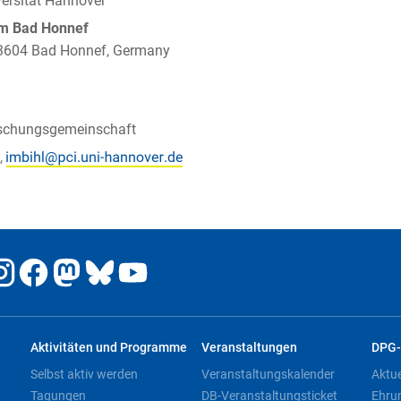
versität Hannover
um Bad Honnef
 53604 Bad Honnef, Germany
schungsgemeinschaft
,
Aktivitäten und Programme
Veranstaltungen
DPG-
Selbst aktiv werden
Veranstaltungskalender
Aktu
Tagungen
DB-Veranstaltungsticket
Ehru