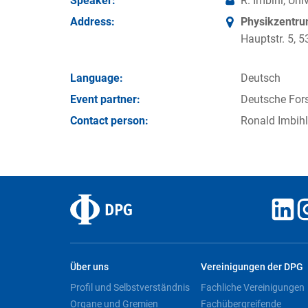
Speaker:
R. Imbihl, Uni
Address:
Physikzentr
Hauptstr. 5,
Language:
Deutsch
Event partner:
Deutsche For
Contact person:
Ronald Imbihl
Über uns
Vereinigungen der DPG
Profil und Selbstverständnis
Fachliche Vereinigungen
Organe und Gremien
Fachübergreifende