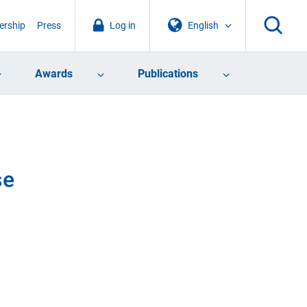
rship
Press
Log in
English
Awards
Publications
se