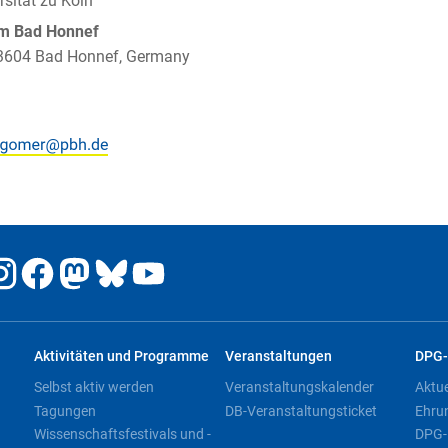
rsität zu Köln
um Bad Honnef
 53604 Bad Honnef, Germany
Aktivitäten und Programme
Veranstaltungen
DPG-
Selbst aktiv werden
Veranstaltungskalender
Aktu
Tagungen
DB-Veranstaltungsticket
Ehru
Wissenschaftsfestivals und -
DPG-