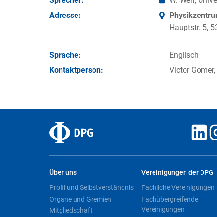
Sprecher:
W. Werr, Unive
Adresse:
Physikzentr
Hauptstr. 5,
Sprache:
Englisch
Kontakt­person:
Victor Gomer,
Über uns
Vereinigungen der DPG
Profil und Selbstverständnis
Fachliche Vereinigungen
Organe und Gremien
Fachübergreifende
Vereinigungen
Mitgliedschaft