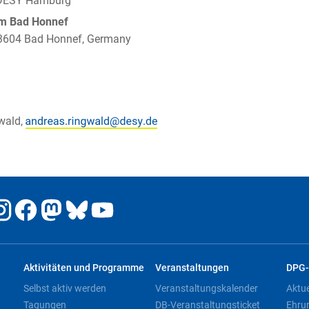
 DESY Hamburg
um Bad Honnef
 53604 Bad Honnef, Germany
wald,
Aktivitäten und Programme
Veranstaltungen
DPG-
Selbst aktiv werden
Veranstaltungskalender
Aktu
Tagungen
DB-Veranstaltungsticket
Ehru