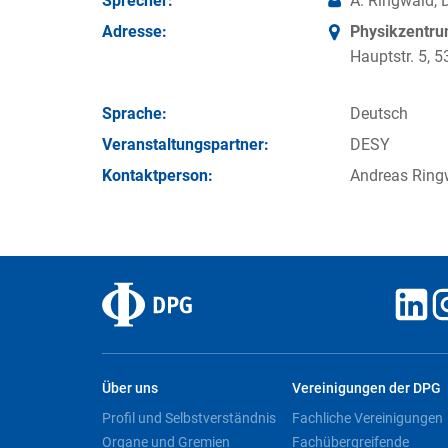
Sprecher:
A. Ringwald,
Adresse:
Physikzentr
Hauptstr. 5,
Sprache:
Deutsch
Veran­staltungs­partner:
DESY
Kontakt­person:
Andreas Ring
Über uns
Vereinigungen der DPG
Profil und Selbstverständnis
Fachliche Vereinigungen
Organe und Gremien
Fachübergreifende