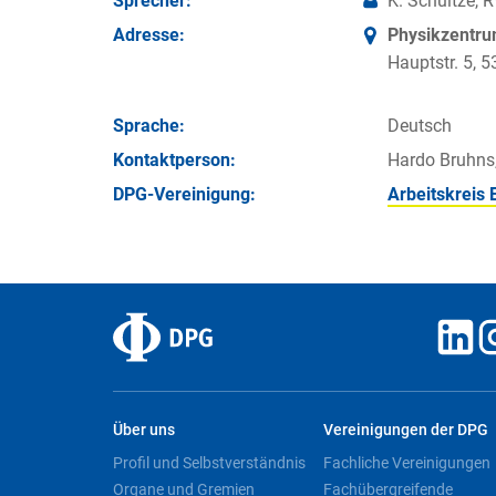
Sprecher:
K. Schultze,
Adresse:
Physikzentr
Hauptstr. 5,
Sprache:
Deutsch
Kontakt­person:
Hardo Bruhns
DPG-Vereinigung:
Arbeitskreis 
Über uns
Vereinigungen der DPG
Profil und Selbstverständnis
Fachliche Vereinigungen
Organe und Gremien
Fachübergreifende