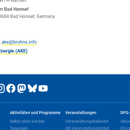
 RWTH Aachen
um Bad Honnef
 53604 Bad Honnef, Germany
,
Energie (AKE)
Aktivitäten und Programme
Veranstaltungen
DPG-
Selbst aktiv werden
Veranstaltungskalender
Aktu
Tagungen
DB-Veranstaltungsticket
Ehru