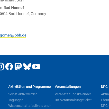
niversität Bonn
um Bad Honnef
 53604 Bad Honnef, Germany
Aktivitäten und Programme
Veranstaltungen
DPG-
Selbst aktiv werden
Veranstaltungskalender
Aktu
Tagungen
DB-Veranstaltungsticket
Ehru
Wissenschaftsfestivals und -
DPG-