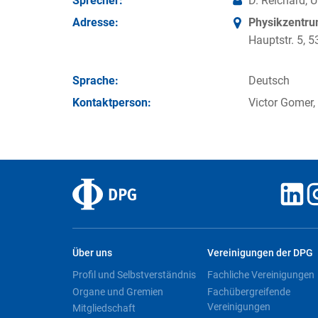
Sprecher:
D. Reichard, U
Adresse:
Physikzentr
Hauptstr. 5,
Sprache:
Deutsch
Kontakt­person:
Victor Gomer,
Über uns
Vereinigungen der DPG
Profil und Selbstverständnis
Fachliche Vereinigungen
Organe und Gremien
Fachübergreifende
Vereinigungen
Mitgliedschaft