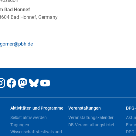
 Rossdorf
um Bad Honnef
 53604 Bad Honnef, Germany
Aktivitäten und Programme
Veranstaltungen
DPG-
Selbst aktiv werden
Veranstaltungskalender
Aktu
Tagungen
DB-Veranstaltungsticket
Ehru
Wissenschaftsfestivals und -
DPG-