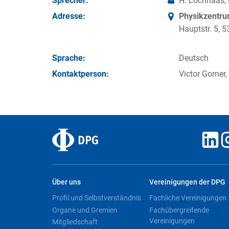
Sprecher:
H. Lochhaas,
Adresse:
Physikzentr
Hauptstr. 5,
Sprache:
Deutsch
Kontakt­person:
Victor Gomer,
Über uns
Vereinigungen der DPG
Profil und Selbstverständnis
Fachliche Vereinigungen
Organe und Gremien
Fachübergreifende
Vereinigungen
Mitgliedschaft