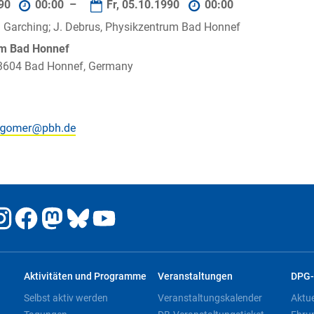
990
00:00 –
Fr, 05.10.1990
00:00
I Garching; J. Debrus, Physikzentrum Bad Honnef
um Bad Honnef
 53604 Bad Honnef, Germany
Aktivitäten und Programme
Veranstaltungen
DPG-
Selbst aktiv werden
Veranstaltungskalender
Aktu