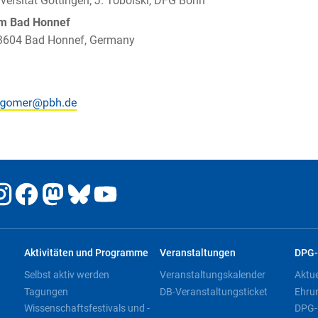
iversität Göttingen; J. Tobolski, DFG Bonn
um Bad Honnef
 53604 Bad Honnef, Germany
Aktivitäten und Programme
Veranstaltungen
DPG-
Selbst aktiv werden
Veranstaltungskalender
Aktu
Tagungen
DB-Veranstaltungsticket
Ehru
Wissenschaftsfestivals und -
DPG-