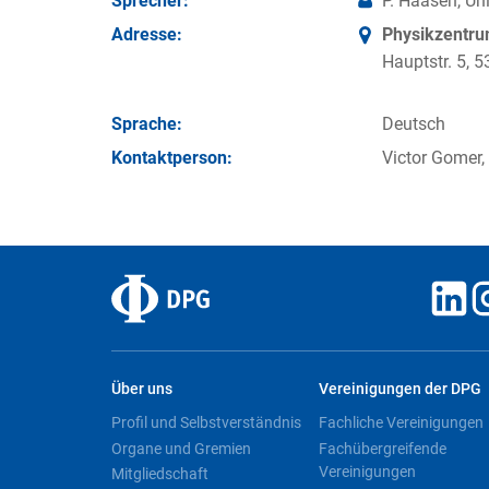
Sprecher:
P. Haasen, Un
Adresse:
Physikzentr
Hauptstr. 5,
Sprache:
Deutsch
Kontakt­person:
Victor Gomer,
Über uns
Vereinigungen der DPG
Profil und Selbstverständnis
Fachliche Vereinigungen
Organe und Gremien
Fachübergreifende
Vereinigungen
Mitgliedschaft