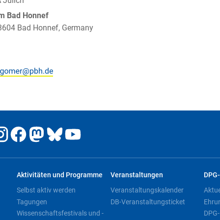
A Jülich
um Bad Honnef
 53604 Bad Honnef, Germany
Aktivitäten und Programme
Veranstaltungen
DPG-
Selbst aktiv werden
Veranstaltungskalender
Aktu
Tagungen
DB-Veranstaltungsticket
Ehru
Wissenschaftsfestivals und -
DPG-