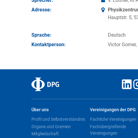
Sprecher:
V. Lottner, KF
Adresse:
Physikzentr
Hauptstr. 5,
Sprache:
Deutsch
Kontakt­person:
Victor Gomer,
Über uns
Vereinigungen der DPG
Profil und Selbstverständnis
Fachliche Vereinigungen
Organe und Gremien
Fachübergreifende
Vereinigungen
Mitgliedschaft