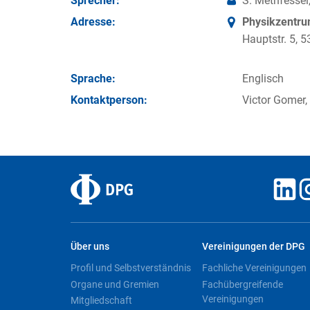
Sprecher:
S. Methfessel
Adresse:
Physikzentr
Hauptstr. 5,
Sprache:
Englisch
Kontakt­person:
Victor Gomer,
Über uns
Vereinigungen der DPG
Profil und Selbstverständnis
Fachliche Vereinigungen
Organe und Gremien
Fachübergreifende
Vereinigungen
Mitgliedschaft