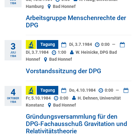
1984
Hamburg
Bad Honnef
Arbeitsgruppe Menschenrechte der
DPG
3
Tagung
Di, 3.7.1984
0:00
—
Di, 3.7.1984
1:00
W. Heinicke, DPG Bad
JULI
1984
Honnef
Bad Honnef
Vorstandssitzung der DPG
4
Tagung
Do, 4.10.1984
0:00
—
Fr, 5.10.1984
0:00
H. Dehnen, Universität
OKTOBER
1984
Konstanz
Bad Honnef
Gründungsversammlung für den
DPG-Fachausschuß Gravitation und
Relativitätstheorie