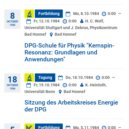
8
Fortbildung
Mo, 8.10.1984
0:00
—
Fr, 12.10.1984
0:00
H. C. Wolf,
OKTOBER
1984
Universität Stuttgart und J. Debrus, Physikzentrum
Bad Honnef
Bad Honnef
DPG-Schule für Physik "Kernspin-
Resonanz: Grundlagen und
Anwendungen"
18
Tagung
Do, 18.10.1984
0:00
—
Fr, 19.10.1984
0:00
K. Heinloth,
OKTOBER
1984
Universität Bonn
Bad Honnef
Sitzung des Arbeitskreises Energie
der DPG
Fortbildung
Mo, 5.11.1984
0:00
—