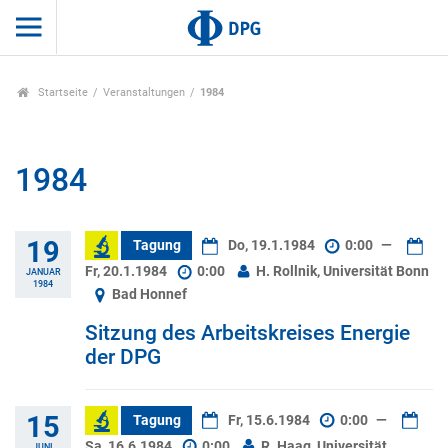
Startseite
Veranstaltungen
1984
1984
19
Tagung
Do, 19.1.1984
0:00
—
Fr, 20.1.1984
0:00
H. Rollnik, Universität Bonn
JANUAR
1984
Bad Honnef
Sitzung des Arbeitskreises Energie
der DPG
15
Tagung
Fr, 15.6.1984
0:00
—
Sa, 16.6.1984
0:00
R. Haag, Universität
JUNI