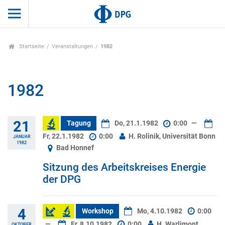
Startseite
Veranstaltungen
1982
1982
21
Tagung
Do, 21.1.1982
0:00
—
Fr, 22.1.1982
0:00
H. Rolinik, Universität Bonn
JANUAR
1982
Bad Honnef
Sitzung des Arbeitskreises Energie
der DPG
4
Workshop
Mo, 4.10.1982
0:00
—
Fr, 8.10.1982
0:00
H. Warlimont,
OKTOBER