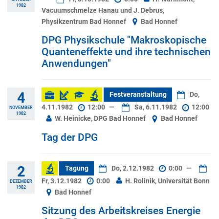
1982
Vacuumschmelze Hanau und J. Debrus,
Physikzentrum Bad Honnef
Bad Honnef
DPG Physikschule "Makroskopische
Quanteneffekte und ihre technischen
Anwendungen"
4
Festveranstaltung
Do,
4.11.1982
12:00
—
Sa, 6.11.1982
12:00
NOVEMBER
1982
W. Heinicke, DPG Bad Honnef
Bad Honnef
Tag der DPG
2
Tagung
Do, 2.12.1982
0:00
—
Fr, 3.12.1982
0:00
H. Rolinik, Universität Bonn
DEZEMBER
1982
Bad Honnef
Sitzung des Arbeitskreises Energie