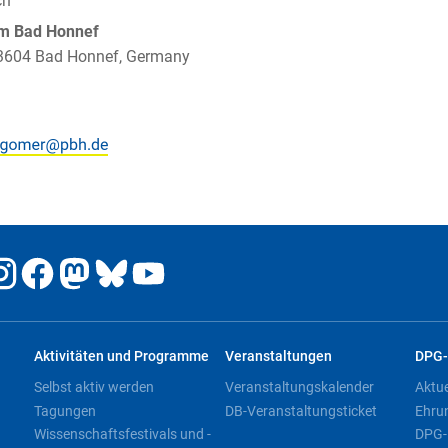
ch
um Bad Honnef
 53604 Bad Honnef, Germany
Aktivitäten und Programme
Veranstaltungen
DPG-
Selbst aktiv werden
Veranstaltungskalender
Aktu
Tagungen
DB-Veranstaltungsticket
Ehru
Wissenschaftsfestivals und -
DPG-