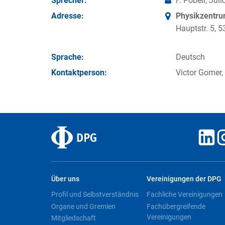
Sprecher:
F. Pobell, Jüli
Adresse:
Physikzentr
Hauptstr. 5,
Sprache:
Deutsch
Kontakt­person:
Victor Gomer,
Über uns
Vereinigungen der DPG
Profil und Selbstverständnis
Fachliche Vereinigungen
Organe und Gremien
Fachübergreifende
Vereinigungen
Mitgliedschaft