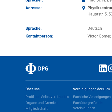
Sprecher:
Frau Dr. H. B
Adresse:
Physikzentr
Hauptstr. 5,
Sprache:
Deutsch
Kontakt­person:
Victor Gomer,
Über uns
Vereinigungen der DPG
Profil und Selbstverständnis
Fachliche Vereinigungen
Organe und Gremien
Fachübergreifende
Vereinigungen
Mitgliedschaft