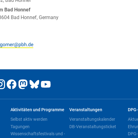
elz, Bad Honnef
um Bad Honnef
 53604 Bad Honnef, Germany
Aktivitäten und Programme
Veranstaltungen
DPG-
Selbst aktiv werden
Veranstaltungskalender
Aktu
Tagungen
DB-Veranstaltungsticket
Ehru
Wissenschaftsfestivals und -
DPG-