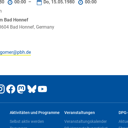
980
00:00 –
Do, 15.05.1980
00:00
n
um Bad Honnef
 53604 Bad Honnef, Germany
Aktivitäten und Programme
Veranstaltungen
DPG-
Selbst aktiv werden
Veranstaltungskalender
Aktu