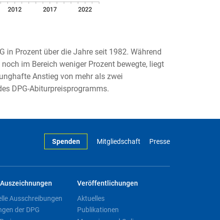
PG in Prozent über die Jahre seit 1982. Während
e noch im Bereich weniger Prozent bewegte, liegt
runghafte Anstieg von mehr als zwei
g des DPG-Abiturpreisprogramms.
Spenden
Mitgliedschaft
Presse
Auszeichnungen
Veröffentlichungen
elle Ausschreibungen
Aktuelles
ngen der DPG
Publikationen