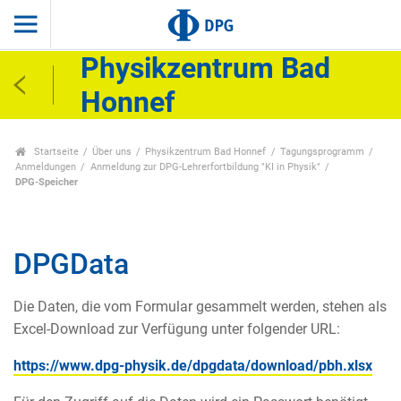
Physikzentrum Bad
Honnef
Startseite
Über uns
Physikzentrum Bad Honnef
Tagungsprogramm
Anmeldungen
Anmeldung zur DPG-Lehrerfortbildung "KI in Physik"
DPG-Speicher
DPGData
Die Daten, die vom Formular gesammelt werden, stehen als
Excel-Download zur Verfügung unter folgender URL:
https://www.dpg-physik.de/dpgdata/download/pbh.xlsx