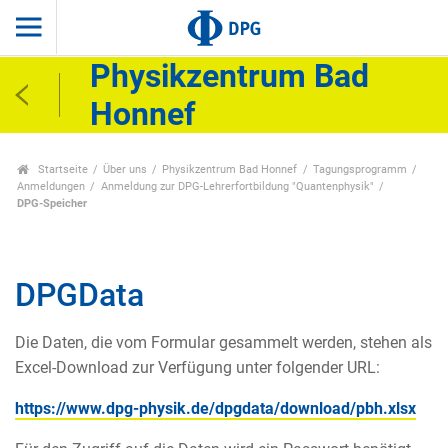
Physikzentrum Bad
Honnef
Startseite
Über uns
Physikzentrum Bad Honnef
Tagungsprogramm
Anmeldungen
Anmeldung zur DPG-Lehrerfortbildung "Quantenphysik"
DPG-Speicher
DPGData
Die Daten, die vom Formular gesammelt werden, stehen als
Excel-Download zur Verfügung unter folgender URL:
https://www.dpg-physik.de/dpgdata/download/pbh.xlsx