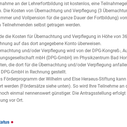
lnahme an der Lehrerfortbildung ist kostenlos, eine Teilnahmege
. Die Kosten von Übernachtung und Verpflegung (3 Übernachtu
immer und Vollpension für die ganze Dauer der Fortbildung) vo
 Teilnehmenden selbst getragen werden.
de die Kosten für Übernachtung und Verpflegung in Höhe von 36
hnung auf das dort angegebene Konto überweisen.
rnachtung und/oder Verpflegung wird von der DPG-Kongreß-, Au
tungsgesellschaft mbH (DPG-GmbH) im Physikzentrum Bad Honn
ten, die dort für die Übernachtung und/oder Verpflegung anfall
 DPG-GmbH in Rechnung gestellt.
s Förderprogramm der Wilhelm und Else Heraeus-Stiftung kann 
rt werden (Fördersätze siehe unten). So wird Ihre Teilnehme an 
 noch einmal nennenswert günstiger. Die Antragsstellung erfolgt
dung vor Ort.
tatus