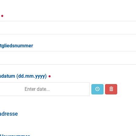
:
tgliedsnummer
sdatum (dd.mm.yyyy)
adresse