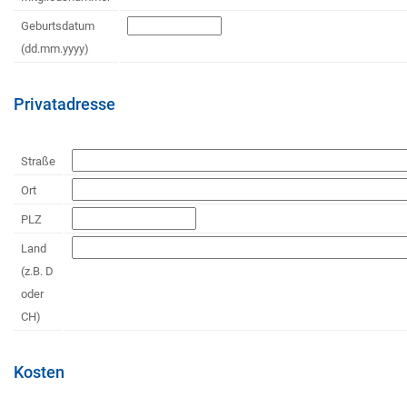
Geburtsdatum
(dd.mm.yyyy)
Privatadresse
Straße
Ort
PLZ
Land
(z.B. D
oder
CH)
Kosten