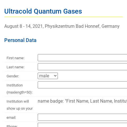
Ultracold Quantum Gases
August 8 - 14, 2021, Physikzentrum Bad Honnef, Germany
Personal Data
First name:
Last name:
Gender:
Institution
(maxlength=50):
name badge: "First Name, Last Name, Institu
Institution will
show up on your
email:
Phone: