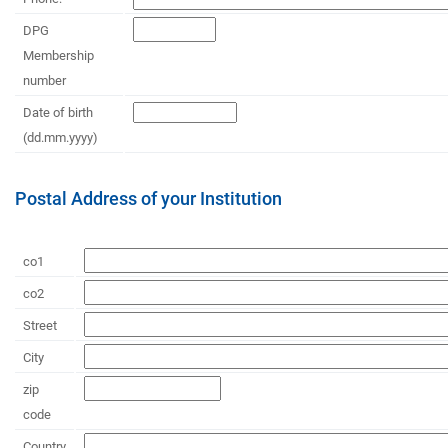
DPG
Membership
number
Date of birth
(dd.mm.yyyy)
Postal Address of your Institution
co1
co2
Street
City
zip
code
Country