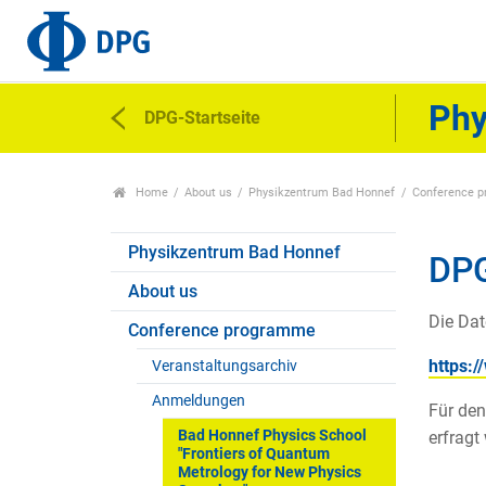
Phy
DPG-Startseite
Home
About us
Physikzentrum Bad Honnef
Conference 
Physikzentrum Bad Honnef
DP
About us
Die Dat
Conference programme
https:
Veranstaltungsarchiv
Anmeldungen
Für den
Bad Honnef Physics School
erfragt
"Frontiers of Quantum
Metrology for New Physics