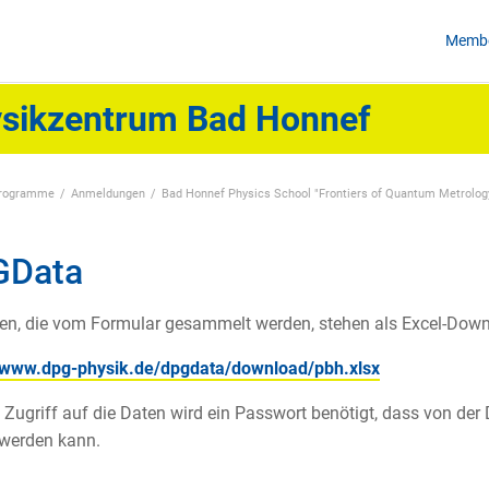
Membe
sikzentrum Bad Honnef
programme
Anmeldungen
Bad Honnef Physics School "Frontiers of Quantum Metrolog
GData
en, die vom Formular gesammelt werden, stehen als Excel-Down
//www.dpg-physik.de/dpgdata/download/pbh.xlsx
 Zugriff auf die Daten wird ein Passwort benötigt, dass von der 
 werden kann.