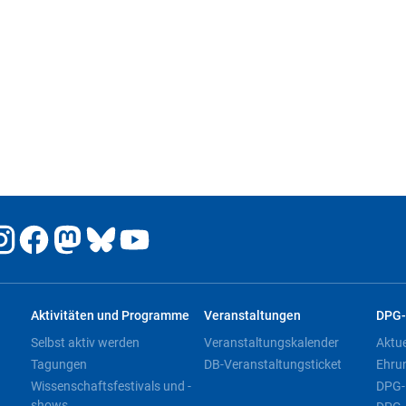
Aktivitäten und Programme
Veranstaltungen
DPG-
Selbst aktiv werden
Veranstaltungskalender
Aktu
Tagungen
DB-Veranstaltungsticket
Ehru
Wissenschaftsfestivals und -
DPG-
shows