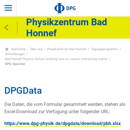
Physikzentrum Bad
Honnef
Startseite
Über uns
Physikzentrum Bad Honnef
Tagungsprogramm
Anmeldungen
Bad Honnef Physics School Unifying view on cosmic interacting matter
DPG-Speicher
DPGData
Die Daten, die vom Formular gesammelt werden, stehen als
Excel-Download zur Verfügung unter folgender URL:
https://www.dpg-physik.de/dpgdata/download/pbh.xlsx