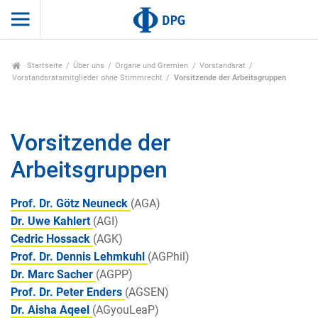
Startseite
Über uns
Organe und Gremien
Vorstandsrat
Vorstandsratsmitglieder ohne Stimmrecht
Vorsitzende der Arbeitsgruppen
Vorsitzende der
Arbeitsgruppen
Prof. Dr. Götz Neuneck
(AGA)
Dr. Uwe Kahlert
(AGI)
Cedric Hossack
(AGK)
Prof. Dr. Dennis Lehmkuhl
(AGPhil)
Dr. Marc Sacher
(AGPP)
Prof. Dr. Peter Enders
(AGSEN)
Dr. Aisha Aqeel
(AGyouLeaP)