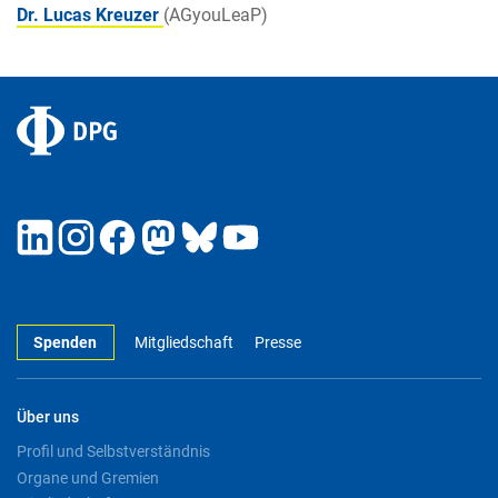
Dr. Lucas Kreuzer
(AGyouLeaP)
Spenden
Mitgliedschaft
Presse
Über uns
Profil und Selbstverständnis
Organe und Gremien