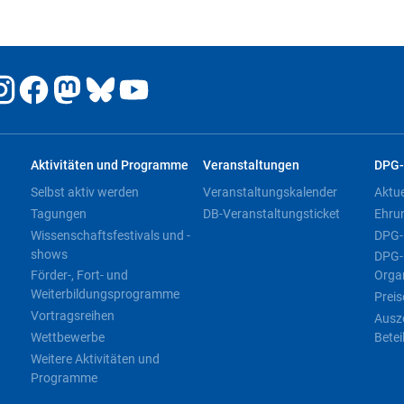
Aktivitäten und Programme
Veranstaltungen
DPG-
Selbst aktiv werden
Veranstaltungskalender
Aktu
Tagungen
DB-Veranstaltungsticket
Ehru
Wissenschaftsfestivals und -
DPG-
shows
DPG-
Förder-, Fort- und
Orga
Weiterbildungsprogramme
Preis
Vortragsreihen
Ausz
Wettbewerbe
Betei
Weitere Aktivitäten und
Programme