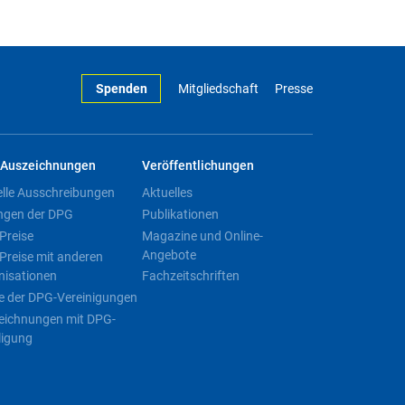
Spenden
Mitgliedschaft
Presse
Auszeichnungen
Veröffentlichungen
elle Ausschreibungen
Aktuelles
ngen der DPG
Publikationen
Preise
Magazine und Online-
Angebote
Preise mit anderen
nisationen
Fachzeitschriften
e der DPG-Vereinigungen
eichnungen mit DPG-
ligung