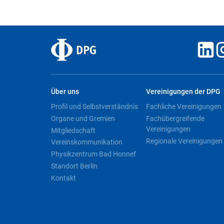
Über uns
Vereinigungen der DPG
Profil und Selbstverständnis
Fachliche Vereinigungen
Organe und Gremien
Fachübergreifende
Vereinigungen
Mitgliedschaft
Regionale Vereinigungen
Vereinskommunikation
Physikzentrum Bad Honnef
Standort Berlin
Kontakt