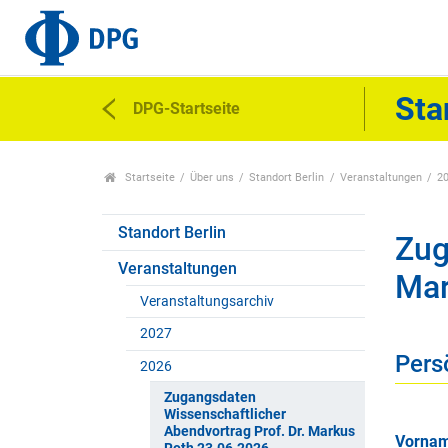
Sta
DPG-Startseite
Startseite
Über uns
Standort Berlin
Veranstaltungen
2
Standort Berlin
Zug
Veranstaltungen
Mar
Veranstaltungsarchiv
2027
Pers
2026
Zugangsdaten
Wissenschaftlicher
Abendvortrag Prof. Dr. Markus
Vorna