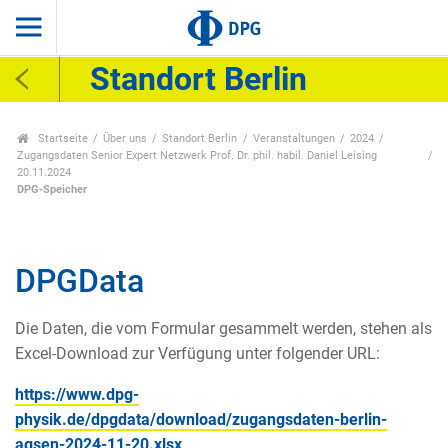
Standort Berlin
Startseite
Über uns
Standort Berlin
Veranstaltungen
2024
Zugangsdaten Senior Expert Netzwerk Prof. Dr. phil. habil. Daniel Leising
20.11.2024
DPG-Speicher
DPGData
Die Daten, die vom Formular gesammelt werden, stehen als
Excel-Download zur Verfügung unter folgender URL:
https://www.dpg-
physik.de/dpgdata/download/zugangsdaten-berlin-
agsen-2024-11-20.xlsx