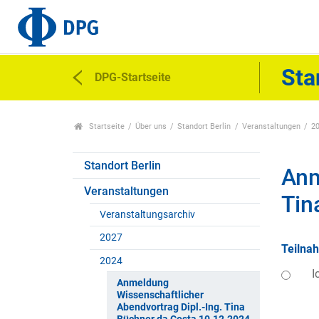
Sta
DPG-Startseite
Startseite
Über uns
Standort Berlin
Veranstaltungen
2
Standort Berlin
Anm
Veranstaltungen
Tin
Veranstaltungsarchiv
2027
Teilna
2024
I
Anmeldung
Wissenschaftlicher
Abendvortrag Dipl.-Ing. Tina