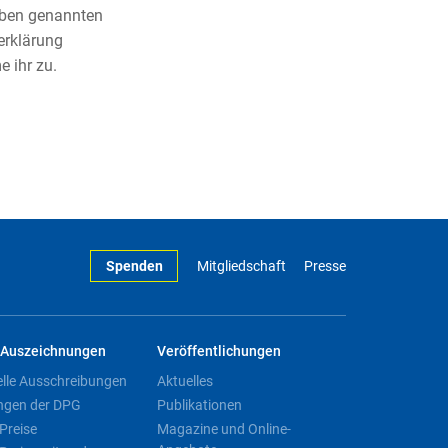
 oben genannten
erklärung
 ihr zu.
Spenden
Mitgliedschaft
Presse
Auszeichnungen
Veröffentlichungen
elle Ausschreibungen
Aktuelles
ngen der DPG
Publikationen
Preise
Magazine und Online-