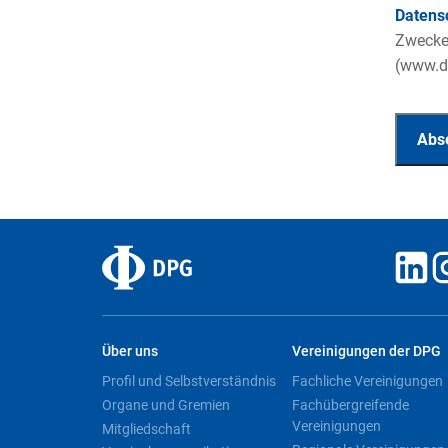
Datens
Zwecke 
(www.da
Über uns
Vereinigungen der DPG
Profil und Selbstverständnis
Fachliche Vereinigungen
Organe und Gremien
Fachübergreifende
Vereinigungen
Mitgliedschaft