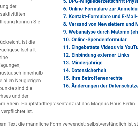
5. DPG-Mitgliederzeitschrift Phys
lung der
6. Online-Formulare zur Anmeldun
saktivitäten
7. Kontakt-Formulare und E-Mail
illigung können Sie
8. Versand von Newslettern und M
9. Webanalyse durch Matomo (e
10. Online-Spendenformular
ckreicht, ist die
11. Eingebettete Videos via YouT
 Fachgesellschaft
12. Einbindung externer Links
eine
13. Minderjährige
 Tagungen,
14. Datensicherheit
austausch innerhalb
15. Ihre Betroffenenrechte
 allen Neugierigen
16. Änderungen der Datenschutz
punkte sind die
hses und der
am Rhein. Hauptstadtrepräsentanz ist das Magnus-Haus Berlin. 
erpflichtet ist.
em Text die männliche Form verwendet; selbstverständlich ist s