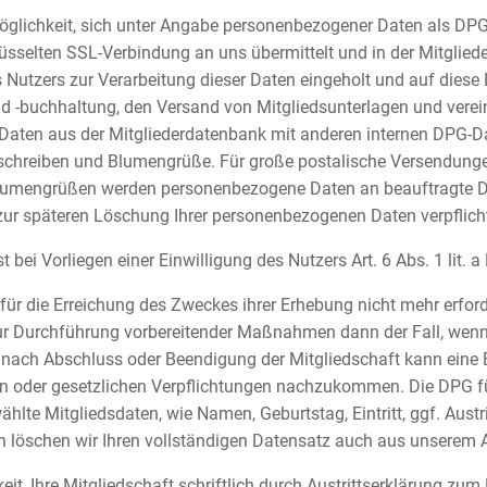
e Möglichkeit, sich unter Angabe personenbezogener Daten als DP
lüsselten SSL-Verbindung an uns übermittelt und in der Mitgli
 Nutzers zur Verarbeitung dieser Daten eingeholt und auf diese
d -buchhaltung, den Versand von Mitgliedsunterlagen und verein
 Daten aus der Mitgliederdatenbank mit anderen internen DPG-D
nsschreiben und Blumengrüße. Für große postalische Versendunge
umengrüßen werden personenbezogene Daten an beauftragte Diens
ur späteren Löschung Ihrer personenbezogenen Daten verpflicht
 bei Vorliegen einer Einwilligung des Nutzers Art. 6 Abs. 1 lit. 
ür die Erreichung des Zweckes ihrer Erhebung nicht mehr erforde
ur Durchführung vorbereitender Maßnahmen dann der Fall, wenn 
ch nach Abschluss oder Beendigung der Mitgliedschaft kann eine 
en oder gesetzlichen Verpflichtungen nachzukommen. Die DPG fühl
e Mitgliedsdaten, wie Namen, Geburtstag, Eintritt, ggf. Austri
 löschen wir Ihren vollständigen Datensatz auch aus unserem A
eit, Ihre Mitgliedschaft schriftlich durch Austrittserklärung zu