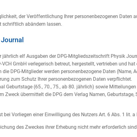
glichkeit, der Veröffentlichung Ihrer personenbezogenen Daten 
 schriftlich abändern lassen.
 Journal
er jährlich elf Ausgaben der DPG-Mitgliedszeitschrift Physik Jour
y-VCH GmbH verlegerisch betreut, hergestellt, vertrieben und hat
n die DPG-Mitglieder werden personenbezogene Daten (Name, A
nbarung zum Schutz Ihrer personenbezogenen Daten verpflichtet.
l Geburtstage (65., 70., 75., ab 80. jährlich) sowie Mitteilunge
em Zweck übermittelt die DPG dem Verlag Namen, Geburtstage, 
 bei Vorliegen einer Einwilligung des Nutzers Art. 6 Abs. 1 lit. 
eichung des Zweckes ihrer Erhebung nicht mehr erforderlich sind