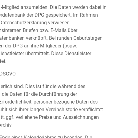
G-Mitglied anzumelden. Die Daten werden dabei in
ederdatenbank der DPG gespeichert. Im Rahmen
 Datenschutzerklärung verwiesen.
sinternen Briefen bzw. E-Mails über
atenbanken verknüpft. Bei runden Geburtstagen
n der DPG an ihre Mitglieder (bspw.
tleister übermittelt. Diese Dienstleister
et.
a DSGVO.
rlich sind. Dies ist für die während des
die Daten für die Durchführung der
Erforderlichkeit, personenbezogene Daten des
t sich ihrer langen Vereinshistorie verpflichtet
tt, ggf. verliehene Preise und Auszeichnungen
rchiv.
m Ende eines Kalenderjahres zu beenden. Die