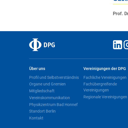
Prof. D
Über uns
Vereinigungen der DPG
Profil und Selbstverständnis
Fachliche Vereinigungen
Organe und Gremien
Fachübergreifende
Vereinigungen
Mitgliedschaft
Regionale Vereinigungen
Vereinskommunikation
Physikzentrum Bad Honnef
Standort Berlin
Kontakt