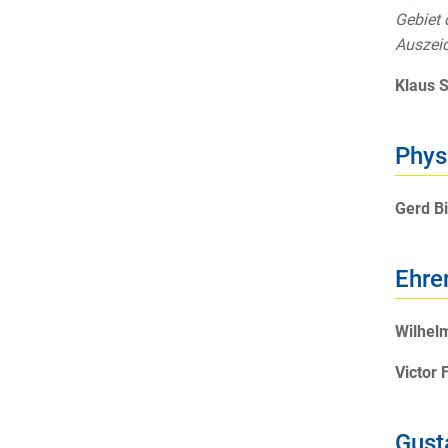
Gebiet 
Auszeic
Klaus S
Phys
Gerd Bi
Ehre
Wilhel
Victor 
Gust