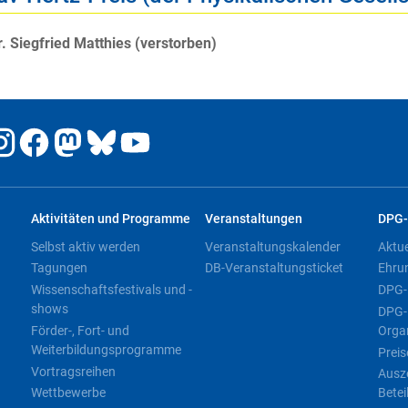
r. Siegfried Matthies (verstorben)
Aktivitäten und Programme
Veranstaltungen
DPG-
Selbst aktiv werden
Veranstaltungskalender
Aktu
Tagungen
DB-Veranstaltungsticket
Ehru
Wissenschaftsfestivals und -
DPG-
shows
DPG-
Förder-, Fort- und
Orga
Weiterbildungsprogramme
Preis
Vortragsreihen
Ausz
Wettbewerbe
Betei