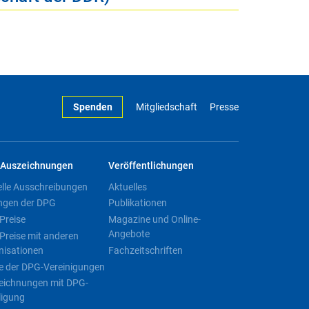
Spenden
Mitgliedschaft
Presse
Auszeichnungen
Veröffentlichungen
elle Ausschreibungen
Aktuelles
ngen der DPG
Publikationen
Preise
Magazine und Online-
Angebote
Preise mit anderen
nisationen
Fachzeitschriften
e der DPG-Vereinigungen
eichnungen mit DPG-
ligung