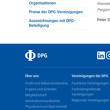
Organisationen
theoret
Pergam
Preise der DPG-Vereinigungen
Peter 
Auszeichnungen mit DPG-
Beteiligung
Über uns
Vereinigungen der DPG
Profil und Selbstverständnis
Fachliche Vereinigungen
Organe und Gremien
Fachübergreifende
Vereinigungen
Mitgliedschaft
Regionale Vereinigungen
Vereinskommunikation
Physikzentrum Bad Honnef