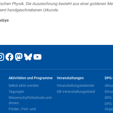
ischen Physik. Die Auszeichnung besteht aus einer goldenen Med
ent handgeschriebenen Urkunde.
Debye
Aktivitäten und Programme
Veranstaltungen
DPG-
Selbst aktiv werden
Veranstaltungskalender
Aktu
Tagungen
DB-Veranstaltungsticket
Ehru
Wissenschaftsfestivals und -
DPG-
shows
DPG-
Förder-, Fort- und
Orga