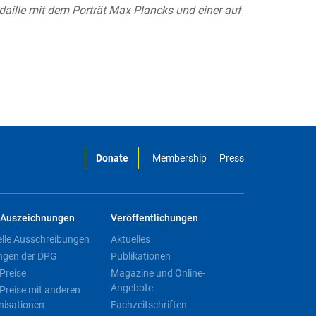
aille mit dem Porträt Max Plancks und einer auf
Donate
Membership
Press
Auszeichnungen
Veröffentlichungen
elle Ausschreibungen
Aktuelles
ngen der DPG
Publikationen
Preise
Magazine und Online-
Angebote
Preise mit anderen
nisationen
Fachzeitschriften