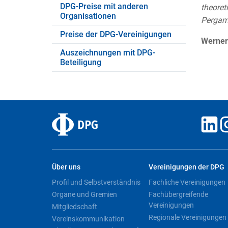
DPG-Preise mit anderen
theoret
Organisationen
Pergam
Preise der DPG-Vereinigungen
Werner
Auszeichnungen mit DPG-
Beteiligung
Über uns
Vereinigungen der DPG
Profil und Selbstverständnis
Fachliche Vereinigungen
Organe und Gremien
Fachübergreifende
Vereinigungen
Mitgliedschaft
Regionale Vereinigungen
Vereinskommunikation