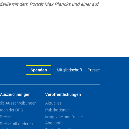
aille mit dem Porträt Max Plancks und einer auf
Spenden
Mitgliedschaft
Presse
Auszeichnungen
Veröffentlichungen
elle Ausschreibungen
Aktuelles
ngen der DPG
Publikationen
Preise
Magazine und Online-
Angebote
Preise mit anderen