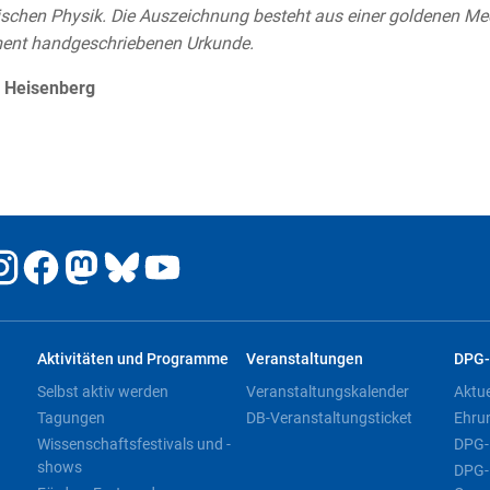
ischen Physik. Die Auszeichnung besteht aus einer goldenen Med
ent handgeschriebenen Urkunde.
 Heisenberg
Aktivitäten und Programme
Veranstaltungen
DPG-
Selbst aktiv werden
Veranstaltungskalender
Aktu
Tagungen
DB-Veranstaltungsticket
Ehru
Wissenschaftsfestivals und -
DPG-
shows
DPG-